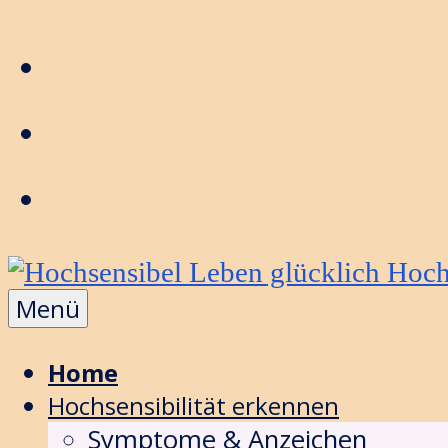
Zum
Facebook
Inhalt
springen
Instagram
YouTube
Hochsensibel-
Menü
Test
Home
Hochsensibilität erkennen
Symptome & Anzeichen